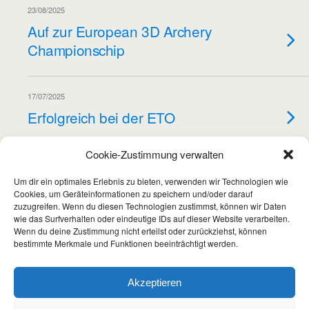
23/08/2025
Auf zur European 3D Archery
Championschip
17/07/2025
Erfolgreich bei der ETO
Cookie-Zustimmung verwalten
05/06/2025
Um dir ein optimales Erlebnis zu bieten, verwenden wir Technologien wie
Gold, Gold und Silber für Tim
Cookies, um Geräteinformationen zu speichern und/oder darauf
Triebel
zuzugreifen. Wenn du diesen Technologien zustimmst, können wir Daten
wie das Surfverhalten oder eindeutige IDs auf dieser Website verarbeiten.
Wenn du deine Zustimmung nicht erteilst oder zurückziehst, können
bestimmte Merkmale und Funktionen beeinträchtigt werden.
Weitere Artikel Aus Dieser Kategorie Laden…
Akzeptieren
Wir verwenden Cookies, um dir die bestmögliche Erfahrung