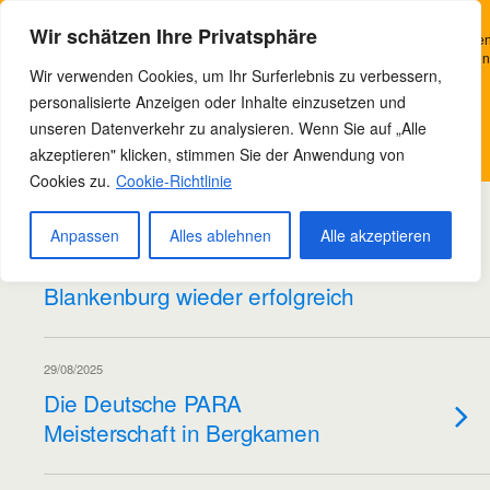
Bowteam e.V. Nordhausen
Wir verwenden Cookies, um Ihr Surferlebnis zu verbessern, personalisierte
Wir schätzen Ihre Privatsphäre
Anzeigen oder Inhalte bereitzustellen und unseren Datenverkehr zu analysieren
Indem Sie auf „Alle akzeptieren“ klicken, stimmen Sie unserer Verwendung von
Wir verwenden Cookies, um Ihr Surferlebnis zu verbessern,
Cookies zu.
personalisierte Anzeigen oder Inhalte einzusetzen und
Kategorien ›
Meisterschaften
Verstanden
unseren Datenverkehr zu analysieren. Wenn Sie auf „Alle
akzeptieren" klicken, stimmen Sie der Anwendung von
Datenschutzerklärung
Cookies zu.
Cookie-Richtlinie
15/02/2026
Bowteam war bei der
Anpassen
Alles ablehnen
Alle akzeptieren
Landesmeisterschaft in Bad
Blankenburg wieder erfolgreich
29/08/2025
Die Deutsche PARA
Meisterschaft in Bergkamen