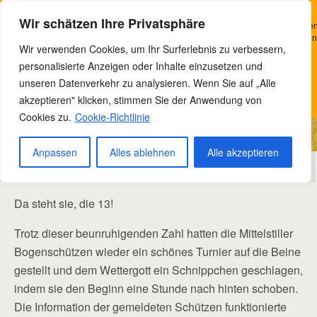
Bowteam e.V. Nordhausen
Wir verwenden Cookies, um Ihr Surferlebnis zu verbessern, personalisierte
Wir schätzen Ihre Privatsphäre
Anzeigen oder Inhalte bereitzustellen und unseren Datenverkehr zu analysieren
Indem Sie auf „Alle akzeptieren“ klicken, stimmen Sie unserer Verwendung von
Wir verwenden Cookies, um Ihr Surferlebnis zu verbessern,
Cookies zu.
personalisierte Anzeigen oder Inhalte einzusetzen und
19/06/2024
Verstanden
unseren Datenverkehr zu analysieren. Wenn Sie auf „Alle
Mittelstiller Bärenfang – Der 13.
akzeptieren" klicken, stimmen Sie der Anwendung von
Datenschutzerklärung
Cookies zu.
Cookie-Richtlinie
Anpassen
Alles ablehnen
Alle akzeptieren
Teilen
Tweet
Anpinnen
Mail
SMS
Da steht sie, die 13!
Trotz dieser beunruhigenden Zahl hatten die Mittelstiller
Bogenschützen wieder ein schönes Turnier auf die Beine
gestellt und dem Wettergott ein Schnippchen geschlagen,
indem sie den Beginn eine Stunde nach hinten schoben.
Die Information der gemeldeten Schützen funktionierte