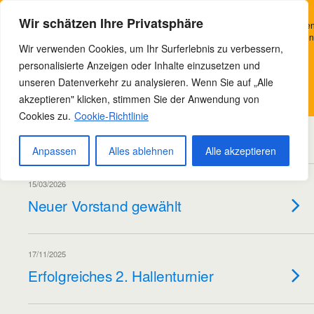
Bowteam e.V. Nordhausen
Wir verwenden Cookies, um Ihr Surferlebnis zu verbessern, personalisierte
Wir schätzen Ihre Privatsphäre
Anzeigen oder Inhalte bereitzustellen und unseren Datenverkehr zu analysieren
Indem Sie auf „Alle akzeptieren“ klicken, stimmen Sie unserer Verwendung von
Wir verwenden Cookies, um Ihr Surferlebnis zu verbessern,
Cookies zu.
personalisierte Anzeigen oder Inhalte einzusetzen und
Verstanden
unseren Datenverkehr zu analysieren. Wenn Sie auf „Alle
akzeptieren" klicken, stimmen Sie der Anwendung von
Datenschutzerklärung
07/07/2026
Cookies zu.
Cookie-Richtlinie
Von der EBHC in Ungarn
Anpassen
Alles ablehnen
Alle akzeptieren
15/03/2026
Neuer Vorstand gewählt
17/11/2025
Erfolgreiches 2. Hallenturnier