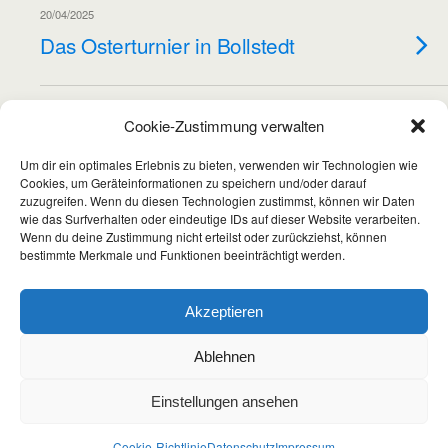
20/04/2025
Das Osterturnier in Bollstedt
10/04/2025
Cookie-Zustimmung verwalten
Das Bowteam e.V Nordhausen
Um dir ein optimales Erlebnis zu bieten, verwenden wir Technologien wie
gehört zum immateriellen
Cookies, um Geräteinformationen zu speichern und/oder darauf
Kulturerbe der Unseco
zuzugreifen. Wenn du diesen Technologien zustimmst, können wir Daten
wie das Surfverhalten oder eindeutige IDs auf dieser Website verarbeiten.
Wenn du deine Zustimmung nicht erteilst oder zurückziehst, können
bestimmte Merkmale und Funktionen beeinträchtigt werden.
Weitere Artikel Laden…
Akzeptieren
Wir verwenden Cookies, um dir die bestmögliche Erfahrung
Ablehnen
Zum Seitenanfang
auf unserer Website zu bieten.
In den
Einstellungen
kannst du erfahren, welche Cookies
Einstellungen ansehen
wir verwenden oder sie ausschalten.
Mobil
Desktop
GDPR Cooki
Zustimmen
Ablehnen
Einstellungen
Cookie-Richtlinie
Datenschutz
Impressum