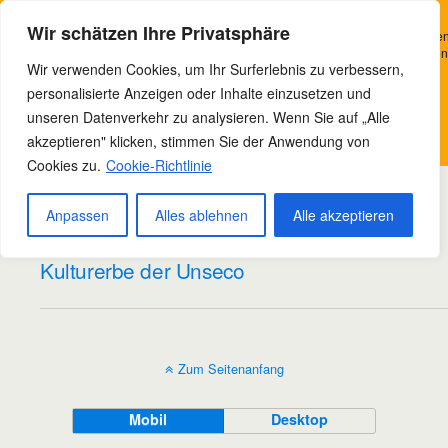
Bowteam e.V. Nordhausen
Wir verwenden Cookies, um Ihr Surferlebnis zu verbessern, personalisierte
Wir schätzen Ihre Privatsphäre
Anzeigen oder Inhalte bereitzustellen und unseren Datenverkehr zu analysieren
Indem Sie auf „Alle akzeptieren“ klicken, stimmen Sie unserer Verwendung von
Wir verwenden Cookies, um Ihr Surferlebnis zu verbessern,
Cookies zu.
personalisierte Anzeigen oder Inhalte einzusetzen und
Kategorien ›
Neues
Verstanden
unseren Datenverkehr zu analysieren. Wenn Sie auf „Alle
akzeptieren" klicken, stimmen Sie der Anwendung von
Datenschutzerklärung
Cookies zu.
Cookie-Richtlinie
10/04/2025
Das Bowteam e.V Nordhausen
Anpassen
Alles ablehnen
Alle akzeptieren
gehört zum immateriellen
Kulturerbe der Unseco
Zum Seitenanfang
Mobil
Desktop