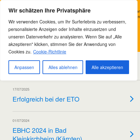
Bowteam e.V. Nordhausen
Wir verwenden Cookies, um Ihr Surferlebnis zu verbessern, personalisierte
Wir schätzen Ihre Privatsphäre
Anzeigen oder Inhalte bereitzustellen und unseren Datenverkehr zu analysieren
Indem Sie auf „Alle akzeptieren“ klicken, stimmen Sie unserer Verwendung von
Wir verwenden Cookies, um Ihr Surferlebnis zu verbessern,
Cookies zu.
personalisierte Anzeigen oder Inhalte einzusetzen und
Tags › Archery
Verstanden
unseren Datenverkehr zu analysieren. Wenn Sie auf „Alle
akzeptieren" klicken, stimmen Sie der Anwendung von
Datenschutzerklärung
Cookies zu.
Cookie-Richtlinie
07/07/2026
Von der EBHC in Ungarn
Anpassen
Alles ablehnen
Alle akzeptieren
17/07/2025
Erfolgreich bei der ETO
01/07/2024
EBHC 2024 in Bad
Kleinkirchheim (Kärnten)