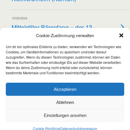
19/06/2024
Mittelstiller Bärenfang – der 13.
Cookie-Zustimmung verwalten
Um dir ein optimales Erlebnis zu bieten, verwenden wir Technologien wie
08/10/2023
Cookies, um Geräteinformationen zu speichern und/oder darauf
Дружба-Turnier
zuzugreifen. Wenn du diesen Technologien zustimmst, können wir Daten
wie das Surfverhalten oder eindeutige IDs auf dieser Website verarbeiten.
Wenn du deine Zustimmung nicht erteilst oder zurückziehst, können
bestimmte Merkmale und Funktionen beeinträchtigt werden.
Weitere Mit Diesem Tag Laden…
Akzeptieren
Wir verwenden Cookies, um dir die bestmögliche Erfahrung
Ablehnen
Zum Seitenanfang
auf unserer Website zu bieten.
In den
Einstellungen
kannst du erfahren, welche Cookies
Einstellungen ansehen
wir verwenden oder sie ausschalten.
Mobil
Desktop
GDPR Cooki
Zustimmen
Ablehnen
Einstellungen
Cookie-Richtlinie
Datenschutz
Impressum